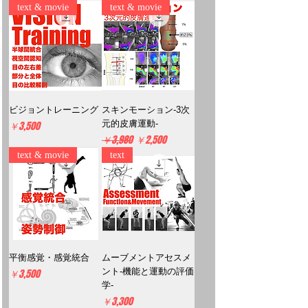
text & movie
text & movie
ビジョントレーニング
スキンモーション-3次
価格
元的皮膚運動-
￥3,500
通常価格
セール価格
￥3,980
￥2,500
text & movie
text
平衡感覚・感覚統合
ムーブメントアセスメ
価格
ント-機能と運動の評価
￥3,500
学-
価格
￥3,300